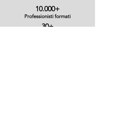
10.000+
Professionisti formati
30+
Anni di esperienza
14
Anni Università Cattolica
Hai una sfida da affrontare?
Parliamone insieme.
Confrontiamoci su idee,
progetti e obiettivi concreti per
trovare la soluzione giusta per
te o la tua azienda.