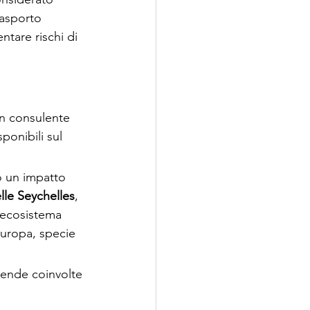
rasporto 
ntare rischi di 
un consulente 
ponibili sul 
o un impatto 
lle Seychelles
, 
’ecosistema 
uropa, specie 
iende coinvolte 