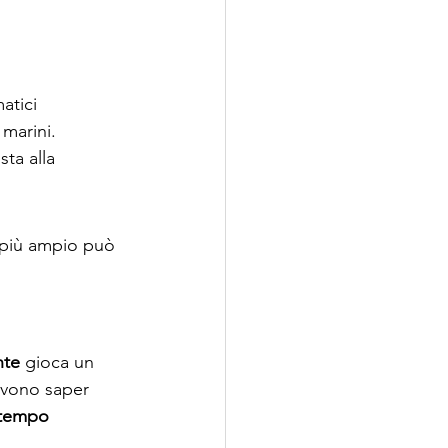
atici 
marini. 
ta alla 
 più ampio può 
nte
 gioca un 
evono saper 
 tempo 