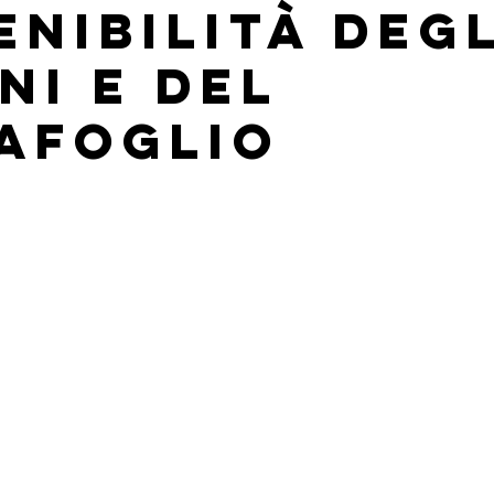
enibilità degl
ni e del
afoglio
lle su 5.