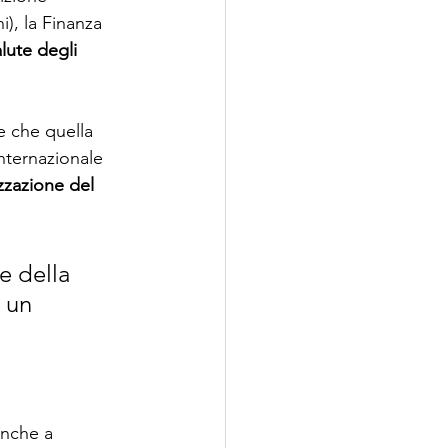
i), la Finanza 
lute degli 
e che quella 
nternazionale 
zazione del 
e della 
 un 
anche a 