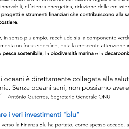
innovabili, efficienza energetica, riduzione delle emission
i progetti e strumenti finanziari che contribuiscono alla sa
costiere
.
e
, in senso più ampio, racchiude sia la componente verd
merita un focus specifico, data la crescente attenzione i
a 
pesca sostenibile
, la 
biodiversità marina
 e la 
decarboniz
i oceani è direttamente collegata alla salut
ia. Senza oceani sani, non possiamo avere
” 
– António Guterres, Segretario Generale ONU
e i veri investimenti "blu"
e verso la Finanza Blu ha portato, come spesso accade, 