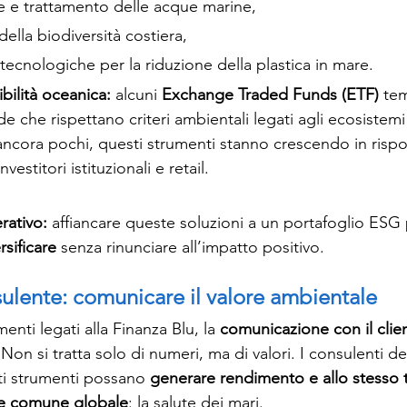
 e trattamento delle acque marine,
ella biodiversità costiera,
tecnologiche per la riduzione della plastica in mare.
bilità oceanica: 
alcuni 
Exchange Traded Funds (ETF)
 tem
e che rispettano criteri ambientali legati agli ecosistemi 
cora pochi, questi strumenti stanno crescendo in rispos
estitori istituzionali e retail.
ativo: 
affiancare queste soluzioni a un portafoglio ESG
rsificare
 senza rinunciare all’impatto positivo.
sulente: comunicare il valore ambientale
enti legati alla Finanza Blu, la 
comunicazione con il clie
on si tratta solo di numeri, ma di valori. I consulenti d
i strumenti possano 
generare rendimento e allo stesso
ne comune globale
: la salute dei mari.