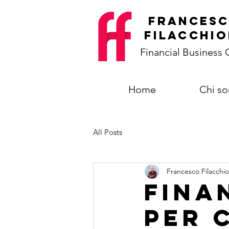
frances
filacchio
Financial Business
Home
Chi s
All Posts
Francesco Filacchio
Fina
per 