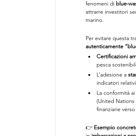
fenomeni di 
blue-wa
attrarre investitori s
marino.
Per evitare questa tr
autenticamente “blu
Certificazioni am
pesca sostenibil
L’adesione a 
st
indicatori relativi
La conformità ai
(United Nations 
finanziarie verso
👉 
Esempio concret
in 
imbarcazioni a prop