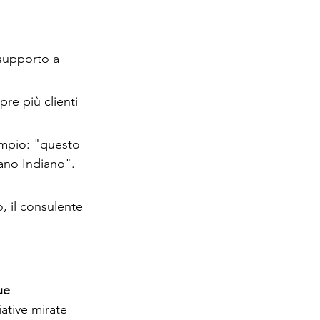
supporto a 
re più clienti 
mpio: "questo 
eano Indiano".
 il consulente 
ue 
iative mirate 