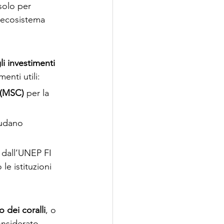
solo per 
l’ecosistema 
li investimenti 
enti utili:
 (MSC)
 per la 
ludano 
i dall’UNEP FI 
e istituzioni 
 dei coralli
, o 
onsiderato 