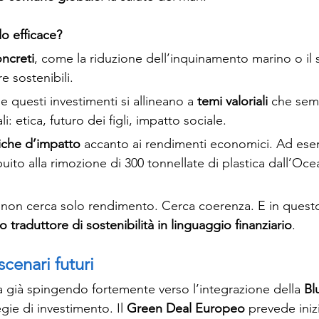
o efficace?
ncreti
, come la riduzione dell’inquinamento marino o il 
e sostenibili.
 questi investimenti si allineano a 
temi valoriali
 che semp
i: etica, futuro dei figli, impatto sociale.
iche d’impatto
 accanto ai rendimenti economici. Ad ese
uito alla rimozione di 300 tonnellate di plastica dall’Oc
 non cerca solo rendimento. Cerca coerenza. E in questo,
o traduttore di sostenibilità in linguaggio finanziario
.
scenari futuri
 già spingendo fortemente verso l’integrazione della 
Bl
egie di investimento. Il 
Green Deal Europeo
 prevede iniz