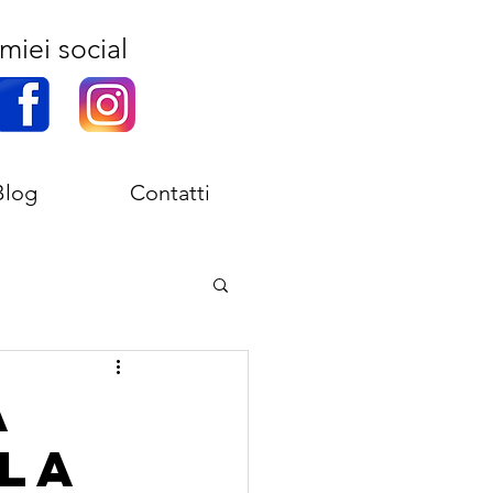
miei social
Blog
Contatti
a
lla