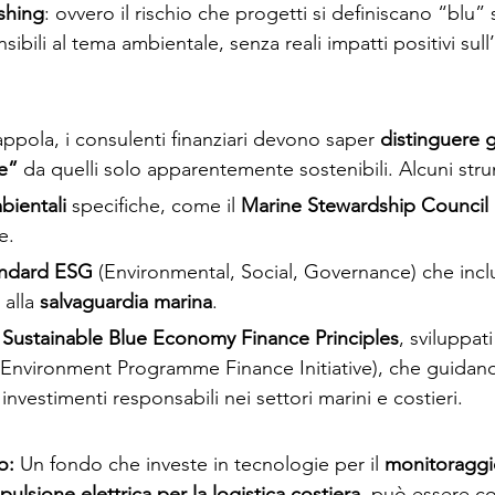
shing
: ovvero il rischio che progetti si definiscano “blu” 
ensibili al tema ambientale, senza reali impatti positivi sul
appola, i consulenti finanziari devono saper 
distinguere g
e”
 da quelli solo apparentemente sostenibili. Alcuni strum
bientali
 specifiche, come il 
Marine Stewardship Council
e.
andard ESG
 (Environmental, Social, Governance) che inc
 alla 
salvaguardia marina
.
 
Sustainable Blue Economy Finance Principles
, sviluppat
Environment Programme Finance Initiative), che guidano l
 investimenti responsabili nei settori marini e costieri.
o: 
Un fondo che investe in tecnologie per il 
monitoraggio
ulsione elettrica per la logistica costiera
, può essere c