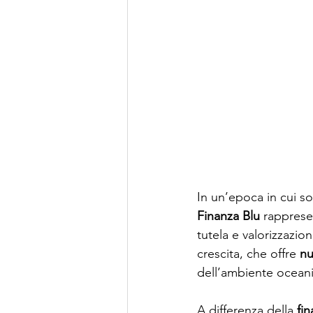
In un’epoca in cui s
Finanza Blu
 rapprese
tutela e valorizzazio
crescita, che offre 
nu
dell’ambiente ocean
A differenza della 
fi