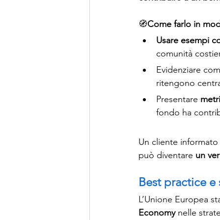
🧭
Come farlo in mod
Usare esempi co
comunità costier
Evidenziare come
ritengono central
Presentare 
metr
fondo ha contrib
Un cliente informato
può diventare 
un ver
Best practice e 
L’Unione Europea sta
Economy
 nelle strat