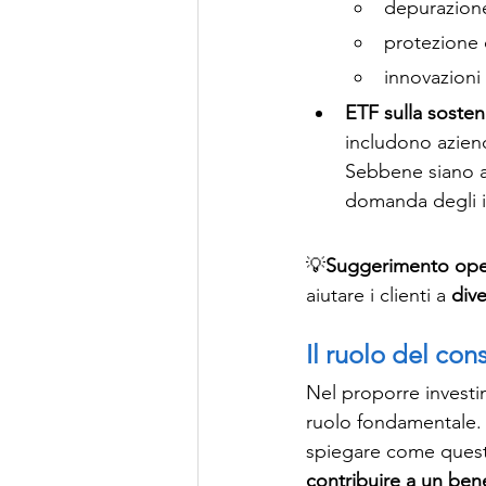
depurazione
protezione d
innovazioni 
ETF sulla sosteni
includono aziend
Sebbene siano an
domanda degli inv
💡
Suggerimento oper
aiutare i clienti a 
dive
Il ruolo del con
Nel proporre investim
ruolo fondamentale. N
spiegare come quest
contribuire a un be