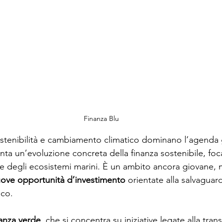
Finanza Blu
ostenibilità e cambiamento climatico dominano l’agenda g
nta un’evoluzione concreta della finanza sostenibile, focal
ne degli ecosistemi marini. È un ambito ancora giovane, 
ove opportunità d’investimento
 orientate alla salvaguard
ico.
nanza verde
, che si concentra su iniziative legate alla tran