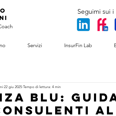
co
Seguimi sui i 
ni
 Coach
ono
Servizi
InsurFin Lab
ni
22 giu 2025
Tempo di lettura: 4 min
nza Blu: guid
consulenti a