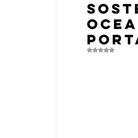
sost
ocea
port
Valutazione NaN ste