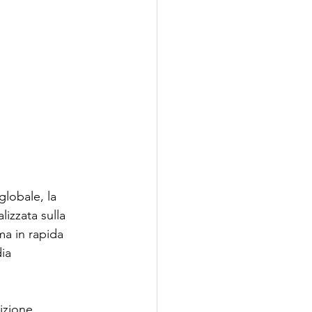
lobale, la 
izzata sulla 
ma in rapida 
ia 
sizione 