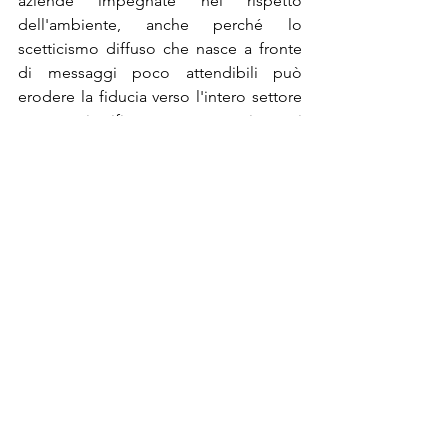
aziende impegnate nel rispetto 
dell'ambiente, anche perché lo 
scetticismo diffuso che nasce a fronte 
di messaggi poco attendibili può 
erodere la fiducia verso l'intero settore 
e giustificare atteggiamenti 
opportunistici anche da parte degli 
stessi consumatori.
Unire obiettivi di profitto con obiettivi 
sociali ed ecologici non è una azione 
molto semplice da realizzare, ma se la 
strategia del 
Green Branding
 si abbina 
all'identità aziendale, l'azienda può 
certamente ottenere un forte vantaggio 
competitivo. 
Se ti è piaciuto questo articolo, lascia 
un commento oppure scrivimi per 