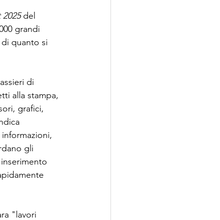
t 2025
 del 
00 grandi 
 di quanto si 
ssieri di 
tti alla stampa, 
ri, grafici, 
indica 
 informazioni, 
rdano gli 
l'inserimento 
rapidamente 