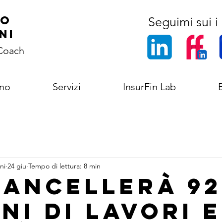
co
Seguimi sui i 
ni
 Coach
ono
Servizi
InsurFin Lab
ni
24 giu
Tempo di lettura: 8 min
 cancellerà 92
ni di lavori 