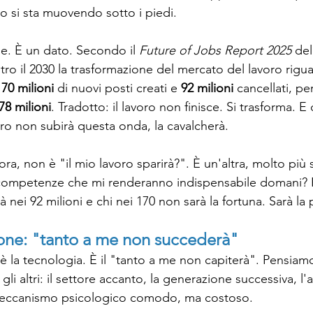
no si sta muovendo sotto i piedi.
. È un dato. Secondo il 
Future of Jobs Report 2025
 de
o il 2030 la trasformazione del mercato del lavoro riguar
170 milioni
 di nuovi posti creati e 
92 milioni 
cancellati, pe
78 milioni
. Tradotto: il lavoro non finisce. Si trasforma. E
o non subirà questa onda, la cavalcherà.
ra, non è "il mio lavoro sparirà?". È un'altra, molto più
competenze che mi renderanno indispensabile domani? P
irà nei 92 milioni e chi nei 170 non sarà la fortuna. Sarà l
ione: "tanto a me non succederà"
è la tecnologia. È il "tanto a me non capiterà". Pensia
 gli altri: il settore accanto, la generazione successiva, l'
meccanismo psicologico comodo, ma costoso.