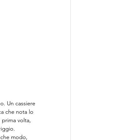
no. Un cassiere 
ca che nota lo 
 prima volta, 
iggio. 
alche modo, 