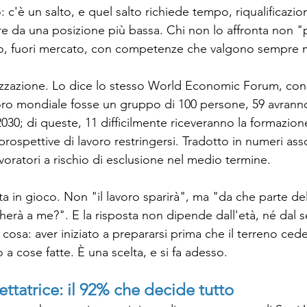
c'è un salto, e quel salto richiede tempo, riqualificazio
tire da una posizione più bassa. Chi non lo affronta non "p
tro, fuori mercato, con competenze che valgono sempre
zazione. Lo dice lo stesso World Economic Forum, con
avoro mondiale fosse un gruppo di 100 persone, 59 avrann
l 2030; di queste, 11 difficilmente riceveranno la formazion
rospettive di lavoro restringersi. Tradotto in numeri asso
lavoratori a rischio di esclusione nel medio termine.
a in gioco. Non "il lavoro sparirà", ma "da che parte del
erà a me?". E la risposta non dipende dall'età, né dal s
osa: aver iniziato a prepararsi prima che il terreno cede
 a cose fatte. È una scelta, e si fa adesso.
pettatrice: il 92% che decide tutto