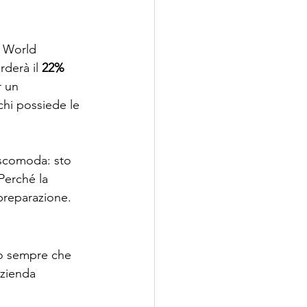
l World 
derà il 
22% 
r un 
 chi possiede le 
 scomoda: sto 
erché la 
a preparazione.
mo sempre che 
azienda 