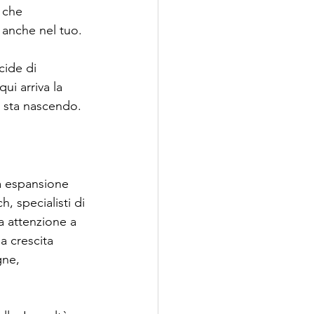
 che 
, anche nel tuo.
ide di 
ui arriva la 
e sta nascendo. 
da espansione 
, specialisti di 
a attenzione a 
a crescita 
gne, 