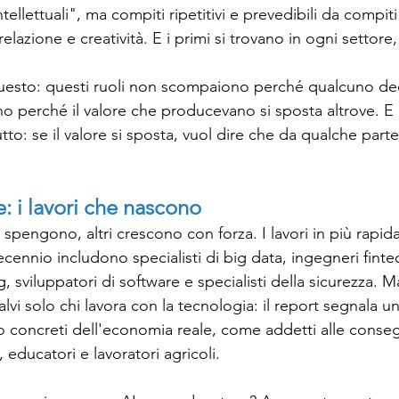
tellettuali", ma compiti ripetitivi e prevedibili da compiti
elazione e creatività. E i primi si trovano in ogni settore
questo: questi ruoli non scompaiono perché qualcuno dec
o perché il valore che producevano si sposta altrove. E q
tto: se il valore si sposta, vuol dire che da qualche part
e: i lavori che nascono
i spengono, altri crescono con forza. I lavori in più rapi
ecennio includono specialisti di big data, ingegneri fintech
, sviluppatori di software e specialisti della sicurezza. M
lvi solo chi lavora con la tecnologia: il report segnala un
o concreti dell'economia reale, come addetti alle conse
, educatori e lavoratori agricoli. 