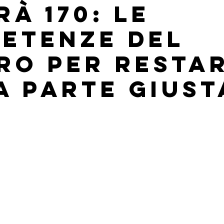
rà 170: le
etenze del
ro per resta
a parte giust
lle su 5.