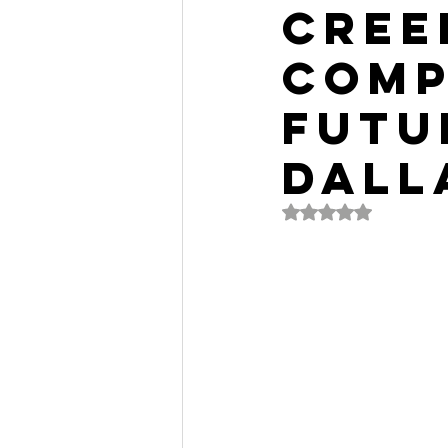
cree
comp
futu
dall
Valutazione NaN ste