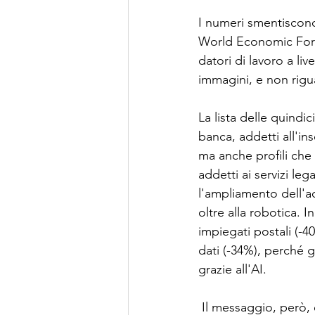
I numeri smentiscono
World Economic Foru
datori di lavoro a liv
immagini, e non rigua
La lista delle quindi
banca, addetti all'ins
ma anche profili che c
addetti ai servizi leg
l'ampliamento dell'ac
oltre alla robotica. I
impiegati postali (-40
dati (-34%), perché 
grazie all'AI.
 Il messaggio, però, è più ampio dei singoli numeri: la linea di faglia non separa "lavori 