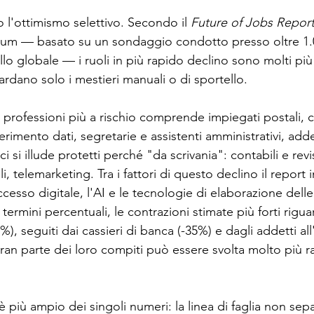
 l'ottimismo selettivo. Secondo il 
Future of Jobs Repor
m — basato su un sondaggio condotto presso oltre 1.0
ello globale — i ruoli in più rapido declino sono molti più
rdano solo i mestieri manuali o di sportello. 
ci professioni più a rischio comprende impiegati postali, ca
erimento dati, segretarie e assistenti amministrativi, adde
i si illude protetti perché "da scrivania": contabili e reviso
ali, telemarketing. Tra i fattori di questo declino il report 
cesso digitale, l'AI e le tecnologie di elaborazione delle
n termini percentuali, le contrazioni stimate più forti rigua
%), seguiti dai cassieri di banca (-35%) e dagli addetti al
gran parte dei loro compiti può essere svolta molto più 