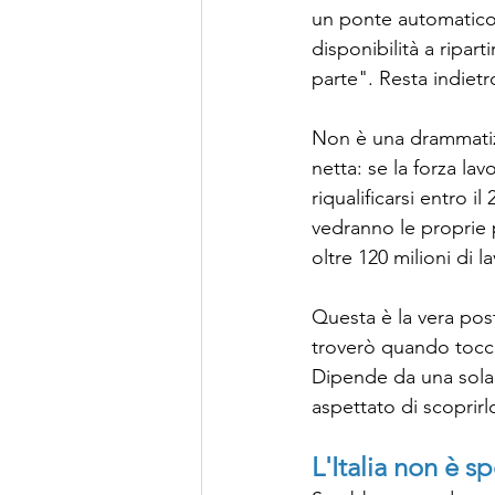
un ponte automatico: 
disponibilità a ripar
parte". Resta indie
Non è una drammatiz
netta: se la forza l
riqualificarsi entro i
vedranno le proprie p
oltre 120 milioni di 
Questa è la vera post
troverò quando tocch
Dipende da una sola c
aspettato di scoprirlo
L'Italia non è s