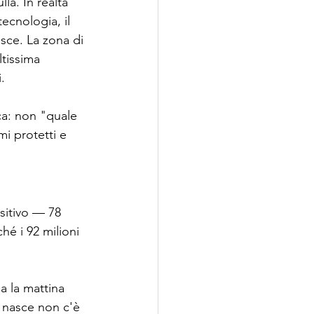
a. In realtà 
ecnologia, il 
ce. La zona di 
ltissima 
.
a: non "quale 
i protetti e 
ositivo — 78 
hé i 92 milioni 
a la mattina 
e nasce non c'è 