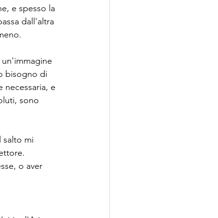
ne, e spesso la 
assa dall'altra 
 meno.
 un'immagine 
o bisogno di 
e necessaria, e 
luti, sono 
 salto mi 
ettore. 
sse, o aver 