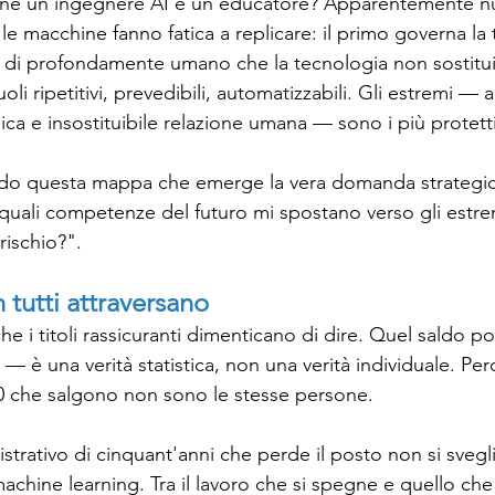
e un ingegnere AI e un educatore? Apparentemente null
e macchine fanno fatica a replicare: il primo governa la t
di profondamente umano che la tecnologia non sostituis
ruoli ripetitivi, prevedibili, automatizzabili. Gli estremi — a
ica e insostituibile relazione umana — sono i più protetti
do questa mappa che emerge la vera domanda strategic
quali competenze del futuro mi spostano verso gli estrem
rischio?".
 tutti attraversano
che i titoli rassicuranti dimenticano di dire. Quel saldo p
ù — è una verità statistica, non una verità individuale. Perc
0 che salgono non sono le stesse persone.
rativo di cinquant'anni che perde il posto non si svegli
achine learning. Tra il lavoro che si spegne e quello ch