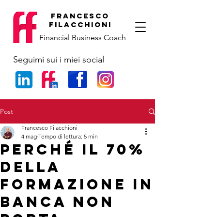
francesco
filacchioni
Financial Business Coach
Seguimi sui i miei social
Post
Francesco Filacchioni
4 mag
Tempo di lettura: 5 min
Perché il 70%
della
formazione in
banca non