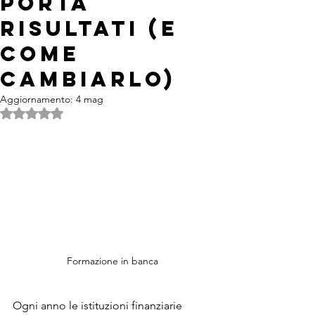
porta
risultati (e
come
cambiarlo)
Aggiornamento:
4 mag
Valutazione NaN stelle su 5.
Formazione in banca
Ogni anno le istituzioni finanziarie 