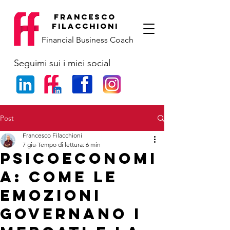
francesco
filacchioni
Financial Business Coach
Seguimi sui i miei social
Post
Francesco Filacchioni
7 giu
Tempo di lettura: 6 min
Psicoeconomi
a: come le
emozioni
governano i