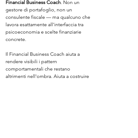
Financial Business Coach
. Non un 
gestore di portafoglio, non un 
consulente fiscale — ma qualcuno che 
lavora esattamente all'interfaccia tra 
psicoeconomia e scelte finanziarie 
concrete.
Il Financial Business Coach aiuta a 
rendere visibili i pattern 
comportamentali che restano 
altrimenti nell'ombra. Aiuta a costruire 
una relazione consapevole con il 
denaro, partendo da domande 
scomode ma necessarie: quali 
emozioni guidano davvero le mie 
scelte finanziarie? Qual è il mio punto 
di riferimento soggettivo — quel 
"valore zero" intorno al quale giudico 
guadagni e perdite? Quali bias mi 