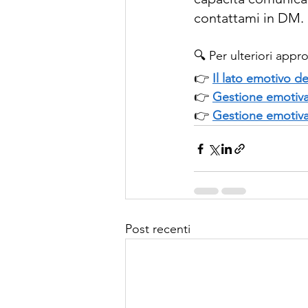
contattami in DM.
🔍 Per ulteriori app
👉 
Il lato emotivo d
👉 
Gestione emotiva
👉 
Gestione emotiva
Post recenti