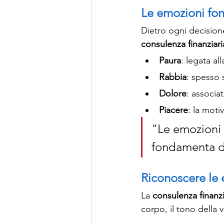
Le emozioni fon
Dietro ogni decisio
consulenza finanziar
Paura
: legata al
Rabbia
: spesso 
Dolore
: associa
Piacere
: la moti
"Le emozioni n
fondamenta de
Riconoscere le e
La 
consulenza finanz
corpo, il tono della 