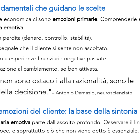
damentali che guidano le scelte
ne economica ci sono 
emozioni primarie
. Comprenderle è
ia emotiva
.
la perdita (denaro, controllo, stabilità).
segnale che il cliente si sente non ascoltato.
to a esperienze finanziarie negative passate.
vazione al cambiamento, se ben attivata.
on sono ostacoli alla razionalità, sono le 
lla decisione."
– Antonio Damasio, neuroscienziato
mozioni del cliente: la base della sintonia
iaria emotiva
 parte dall’ascolto profondo. Osservare il li
voce, e soprattutto ciò che non viene detto è essenziale.