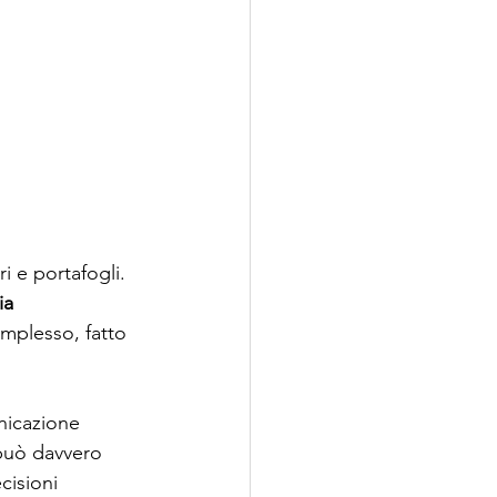
i e portafogli. 
ia 
mplesso, fatto 
nicazione 
 può davvero 
cisioni 