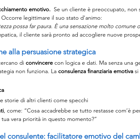
cchiamento emotivo. 
 Se un cliente è preoccupato, non 
. Occorre legittimare il suo stato d’animo:
rtezza possa far paura. È una sensazione molto comune o
atica, il cliente sarà pronto ad accogliere nuove prospe
ne alla persuasione strategica
cercano di 
convincere
 con logica e dati. Ma senza una ge
ategia non funziona. La 
consulenza finanziaria emotiva
 s
ca
re storie di altri clienti come specchi
ti
, come: “Cosa accadrebbe se tutto restasse com’è per 
a tua vera priorità in questo momento?”
del consulente: facilitatore emotivo del c