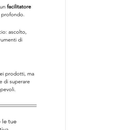
 un 
facilitatore 
e profondo.
o: ascolto, 
rumenti di 
ei prodotti, ma 
e di superare 
apevoli.
 le tue 
iva, 