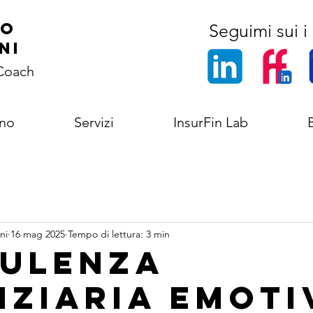
co
Seguimi sui i 
ni
 Coach
ono
Servizi
InsurFin Lab
ni
16 mag 2025
Tempo di lettura: 3 min
ulenza
nziaria Emoti