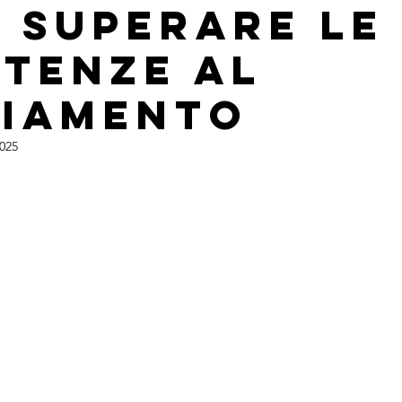
 Superare le
stenze al
iamento
025
lle su 5.