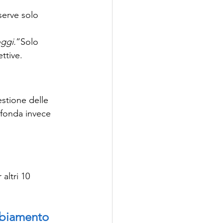
serve solo 
ggi.
”Solo 
ttive.
stione delle 
i fonda invece 
altri 10 
ambiamento