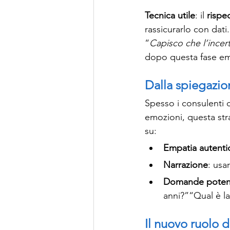
Tecnica utile
: il 
rispe
rassicurarlo con dati
“
Capisco che l’ince
dopo questa fase emp
Dalla spiegazio
Spesso i consulenti 
emozioni, questa str
su:
Empatia autenti
Narrazione
: usa
Domande poten
anni?”“Qual è l
Il nuovo ruolo 