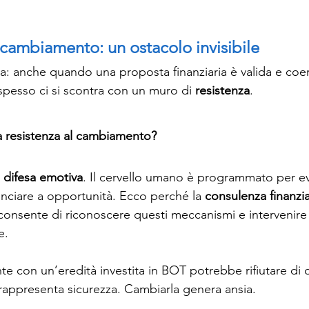
l cambiamento: un ostacolo invisibile
a: anche quando una proposta finanziaria è valida e coer
, spesso ci si scontra con un muro di 
resistenza
. 
a resistenza al cambiamento?
 
difesa emotiva
. Il cervello umano è programmato per evit
unciare a opportunità. Ecco perché la 
consulenza finanzi
onsente di riconoscere questi meccanismi e intervenire
e.
e con un’eredità investita in BOT potrebbe rifiutare di di
a rappresenta sicurezza. Cambiarla genera ansia.