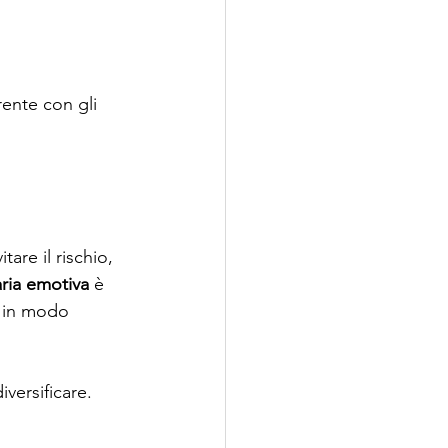
ente con gli 
are il rischio, 
aria emotiva
 è 
 in modo 
versificare. 