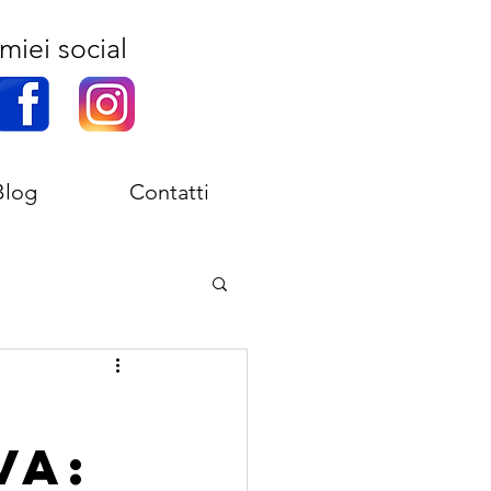
miei social
Blog
Contatti
va: