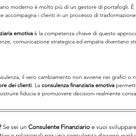
iario moderno è molto più di un gestore di portafogli. È
he accompagna i clienti in un processo di trasformazion
ziaria emotiva
 è la competenza chiave di questo approcci
tenze, comunicazione strategica ed empatia diventano st
ulenza, il vero cambiamento non avviene nei grafici o n
re dei clienti
. La 
consulenza finanziaria emotiva
 permett
i, costruire fiducia e promuovere decisioni realmente cons
 
Se sei un 
Consulente Finanziario
 e vuoi sviluppare
ive e relazionali per una consulenza davvero evolut