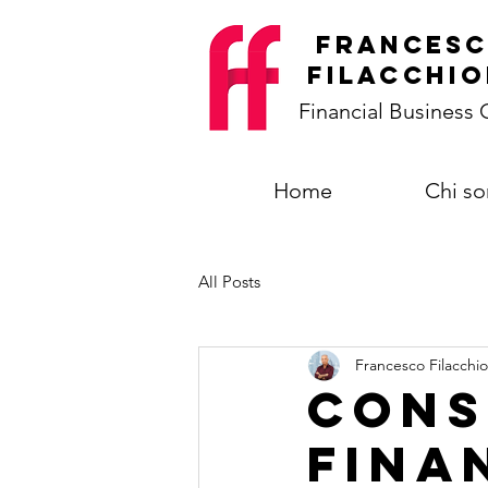
frances
filacchio
Financial Business
Home
Chi s
All Posts
Francesco Filacchio
Cons
Fina