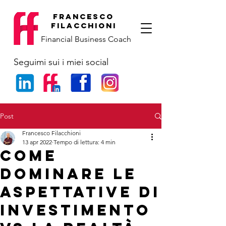
francesco
filacchioni
Financial Business Coach
Seguimi sui i miei social
Post
Francesco Filacchioni
13 apr 2022
Tempo di lettura: 4 min
COME
DOMINARE LE
ASPETTATIVE DI
INVESTIMENTO